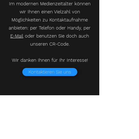
Im modernen Medienzeitalter können
wir Ihnen einen Vielzahl von
Möglichkeiten zu Kontaktaufnahme
anbieten: per Telefon oder Handy, per
E-Mail
oder benutzen Sie doch auch
unseren CR-Code.
Wir danken Ihnen für Ihr Interesse!
Kontaktieren Sie uns