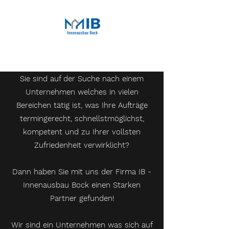
Sie sind auf der Suche nach einem
Unternehmen welches in vielen
Bereichen tätig ist, was Ihre Aufträge
termingerecht, schnellstmöglichst,
kompetent und zu Ihrer vollsten
Zufriedenheit verwirklicht?
Dann haben Sie mit uns der Firma IB -
Innenausbau Bock einen Starken
Partner gefunden!
Wir sind ein Unternehmen was sich auf