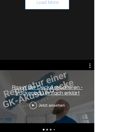
Load More
Riss in der Decke reparieren -
Trockenbau einfach erklärt
Dienstleistungen
Jetzt ansehen
Der Bereich Trockenbau
umfasst eine viel Zahl von
Einsatzmöglichkeiten. Ob Aus-